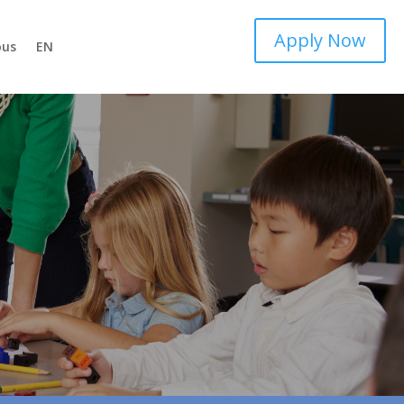
Apply Now
ous
EN